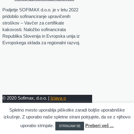
Podjetje SOFIMAX d.o.o. je v letu 2022
pridobilo sofinanciranje upravičenih
stroškov – Vavčer za certifikate
kakovosti. Naložbo sofinancirata
Republika Slovenija in Evropska unija iz
Evropskega sklada za regionalni razvoj.
© 2020 Sofimax, d.o.o. |
Izjava o
zasebnosti
| Designed and Developed
Spletno mesto uporablja piškotke zaradi boljše uporabniške
by
Satis Design
izkušnje. Z uporabo naše spletne strani potrjujete, da se z njihovo
uporabo strinjate.
Preberi več ...
STRINJAM SE